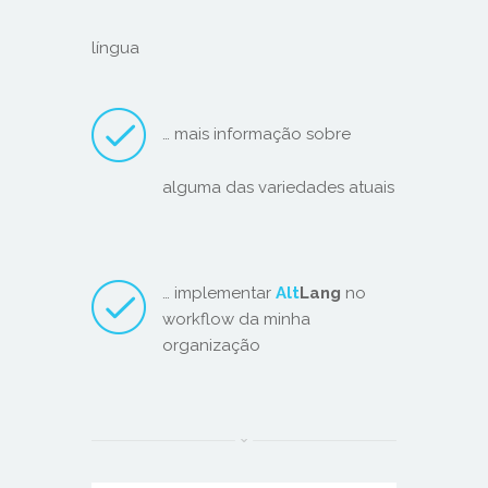
língua
… mais informação sobre
alguma das variedades atuais
… implementar
Alt
Lang
no
workflow da minha
organização